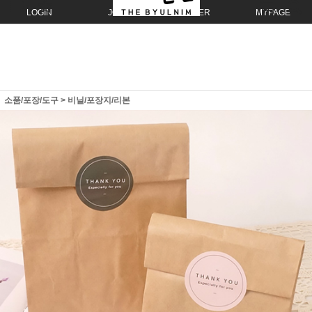
LOGIN
JOIN
ORDER
MYPAGE
소품/포장/도구
>
비닐/포장지/리본