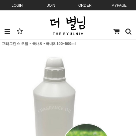
LOGIN
JOIN
ORDER
MYPAGE
프래그런스 오일
>
국내S
>
국내S 100~500ml