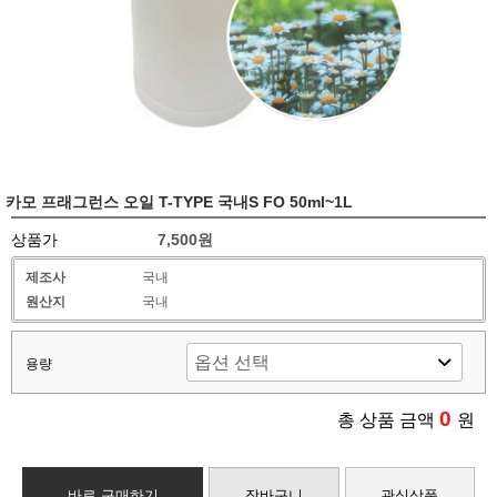
카모 프래그런스 오일 T-TYPE 국내S FO 50ml~1L
상품가
7,500원
제조사
국내
원산지
국내
용량
0
총 상품 금액
원
바로 구매하기
장바구니
관심상품