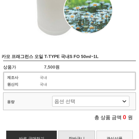
카모 프래그런스 오일 T-TYPE 국내S FO 50ml~1L
상품가
7,500원
제조사
국내
원산지
국내
용량
0
총 상품 금액
원
바로 구매하기
장바구니
관심상품