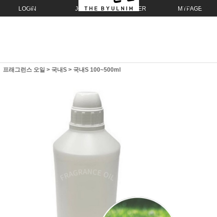
LOGIN
JOIN
ORDER
MYPAGE
프래그런스 오일
>
국내S
>
국내S 100~500ml