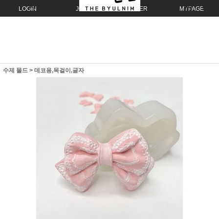
LOGIN
JOIN
ORDER
MYPAGE
수제 몰드
>
데코용,목걸이,글자