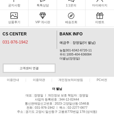
공지사항
톡톡상담
1:1문의
마이페이지
상품후기
VIP 게시판
배송조회
이벤트
CS CENTER
BANK INFO
031-976-1942
예금주 : 장영일(더 별님)
농협301-6342-6720-11
우리 1005-404-636084
더별님(장영일)
고객센터 연결
이용안내
이용약관
개인정보처리방침
PC버전
더 별님
대표 : 장영일 ㅣ 개인정보 보호 책임자 : 장영일
사업자 등록번호 : 344-12-02444
통신판매업신고번호 : 2023-고양일산동-1546호
전화 : 031-976-1942 ㅣ 팩스 : 02-2277-0677
주소 : 경기도 고양시 일산동구 고봉로770번길 178 (성석동)