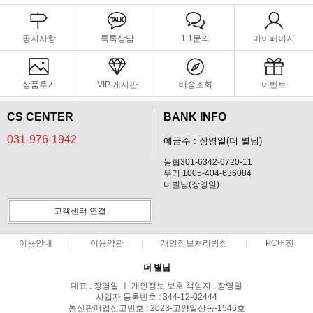
공지사항
톡톡상담
1:1문의
마이페이지
상품후기
VIP 게시판
배송조회
이벤트
CS CENTER
BANK INFO
031-976-1942
예금주 : 장영일(더 별님)
농협301-6342-6720-11
우리 1005-404-636084
더별님(장영일)
고객센터 연결
이용안내
이용약관
개인정보처리방침
PC버전
더 별님
대표 : 장영일 ㅣ 개인정보 보호 책임자 : 장영일
사업자 등록번호 : 344-12-02444
통신판매업신고번호 : 2023-고양일산동-1546호