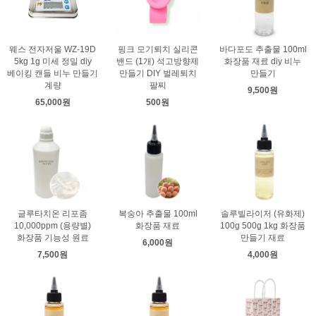
웨스 전자저울 WZ-19D
핑크 모기퇴치 실리콘
바다포도 추출물 100ml
5kg 1g 미세 정밀 diy
밴드 (1개) 석고방향제
화장품 재료 diy 비누
베이킹 캔들 비누 만들기
만들기 DIY 벌레퇴치
만들기
계량
팔찌
9,500원
65,000원
500원
글루타치온 리포좀
복숭아 추출물 100ml
솔루빌라이저 (유화제)
10,000ppm (용량별)
화장품 재료
100g 500g 1kg 화장품
화장품 기능성 원료
만들기 재료
6,000원
7,500원
4,000원