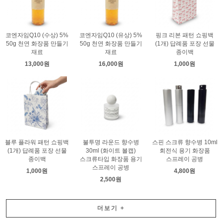
코엔자임Q10 (수상) 5%
코엔자임Q10 (유상) 5%
핑크 리본 패턴 쇼핑백
50g 천연 화장품 만들기
50g 천연 화장품 만들기
(1개) 답례품 포장 선물
재료
재료
종이백
13,000원
16,000원
1,000원
블루 플라워 패턴 쇼핑백
불투명 라운드 향수병
스핀 스크류 향수병 10ml
(1개) 답례품 포장 선물
30ml (화이트 볼캡)
회전식 용기 화장품
종이백
스크류타입 화장품 용기
스프레이 공병
스프레이 공병
1,000원
4,800원
2,500원
더보기
+