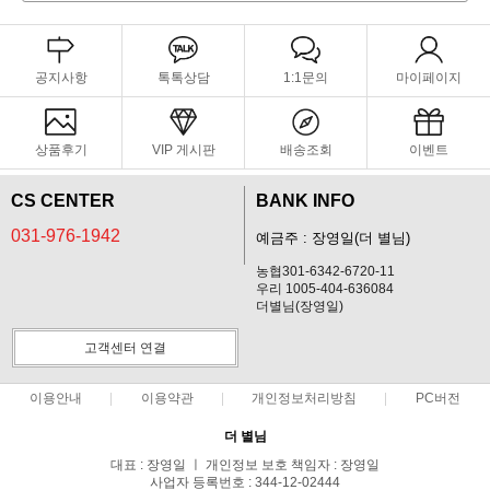
공지사항
톡톡상담
1:1문의
마이페이지
상품후기
VIP 게시판
배송조회
이벤트
CS CENTER
BANK INFO
031-976-1942
예금주 : 장영일(더 별님)
농협301-6342-6720-11
우리 1005-404-636084
더별님(장영일)
고객센터 연결
이용안내
이용약관
개인정보처리방침
PC버전
더 별님
대표 : 장영일 ㅣ 개인정보 보호 책임자 : 장영일
사업자 등록번호 : 344-12-02444