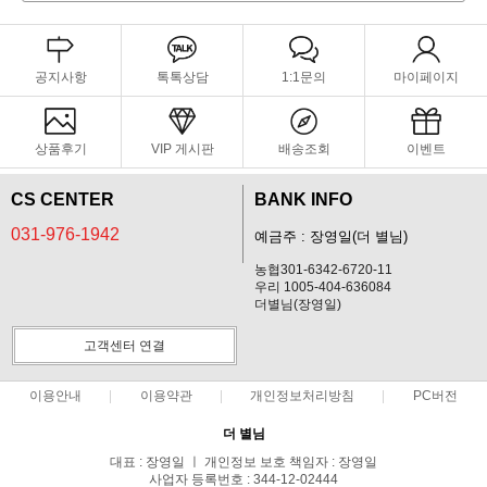
공지사항
톡톡상담
1:1문의
마이페이지
상품후기
VIP 게시판
배송조회
이벤트
CS CENTER
BANK INFO
031-976-1942
예금주 : 장영일(더 별님)
농협301-6342-6720-11
우리 1005-404-636084
더별님(장영일)
고객센터 연결
이용안내
이용약관
개인정보처리방침
PC버전
더 별님
대표 : 장영일 ㅣ 개인정보 보호 책임자 : 장영일
사업자 등록번호 : 344-12-02444