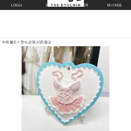
LOGIN
JOIN
ORDER
MYPAGE
수제 몰드
>
천사,요정,시즌,종교