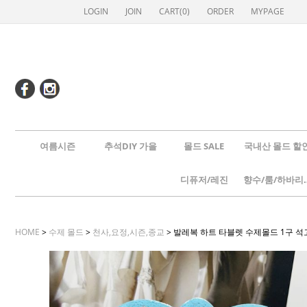
LOGIN
JOIN
CART(
0
)
ORDER
MYPAGE
여름시즌
추석DIY 가을
몰드 SALE
국내산 몰드 할
디퓨저/레진
향수/룸
HOME
>
수제 몰드
>
천사,요정,시즌,종교
> 발레복 하트 타블렛 수제몰드 1구 