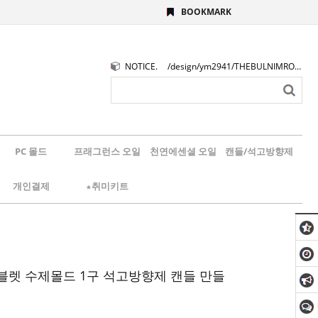
BOOKMARK
NOTICE.
/design/ym2941/THEBULNIMROGO.png
PC 몰드
프래그런스 오일
천연에센셜 오일
캔들/석고방향제
개인결제
★취미키트
블렛 수제몰드 1구 석고방향제 캔들 만들