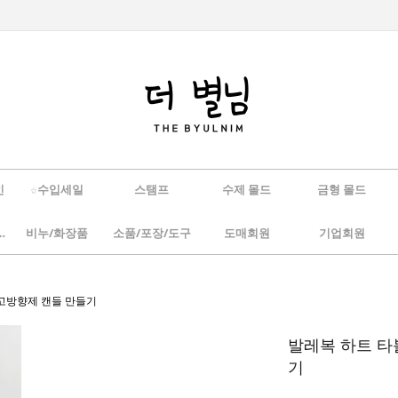
인
☆수입세일
스탬프
수제 몰드
금형 몰드
/하바리움
비누/화장품
소품/포장/도구
도매회원
기업회원
석고방향제 캔들 만들기
발레복 하트 타
기