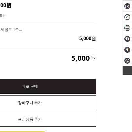
000
원
00원
발레복 하트 타블렛 수제몰드 1구 석고방향제 캔들 만들기
5,000
원
5,000
원
바로 구매
장바구니 추가
관심상품 추가