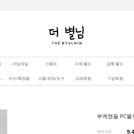
인
☆수입세일
스탬프
수제 몰드
금형 몰드
/하바리움
비누/화장품
소품/포장/도구
도매회원
기업회원
부케캔들 PC몰드
9,
판매가격