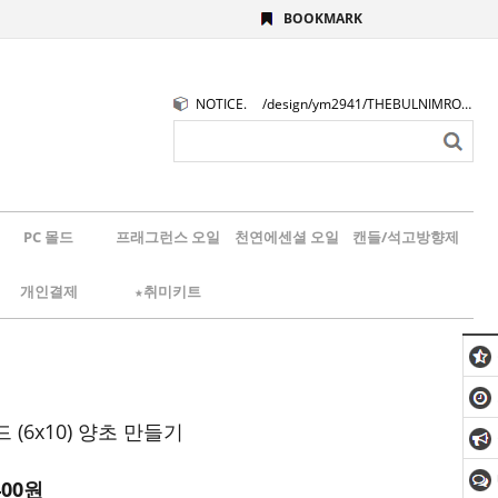
BOOKMARK
NOTICE.
/design/ym2941/THEBULNIMROGO.png
PC 몰드
프래그런스 오일
천연에센셜 오일
캔들/석고방향제
개인결제
★취미키트
 (6x10) 양초 만들기
400
원