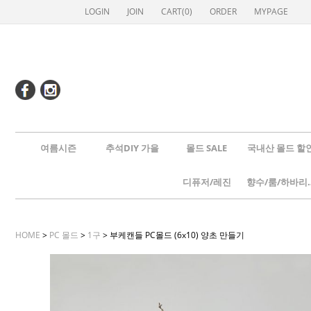
LOGIN
JOIN
CART(
0
)
ORDER
MYPAGE
여름시즌
추석DIY 가을
몰드 SALE
국내산 몰드 할
디퓨저/레진
향수/룸
HOME
>
PC 몰드
>
1구
> 부케캔들 PC몰드 (6x10) 양초 만들기