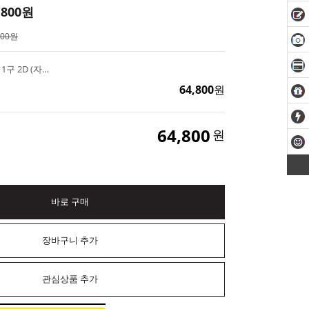
,800
원
000원
빅 베어브릭 수제몰드 1구 2D (자체제작) 석고방향제 곰 캐릭터 푸어링 아트 만들기
64,800
원
64,800
원
바로 구매
장바구니 추가
관심상품 추가