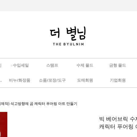
인
☆수입세일
스탬프
수제 몰드
금형 몰드
/하바리움
비누/화장품
소품/포장/도구
도매회원
기업회원
자체제작) 석고방향제 곰 캐릭터 푸어링 아트 만들기
빅 베어브릭 수제
캐릭터 푸어링 