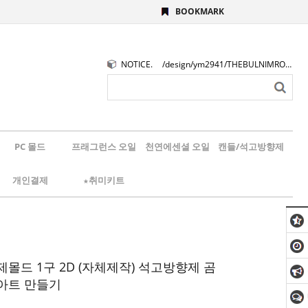
BOOKMARK
NOTICE.
/design/ym2941/THEBULNIMROGO.png
PC 몰드
프래그런스 오일
천연에센셜 오일
캔들/석고방향제
개인결제
★취미키트
몰드 1구 2D (자체제작) 석고방향제 곰
아트 만들기