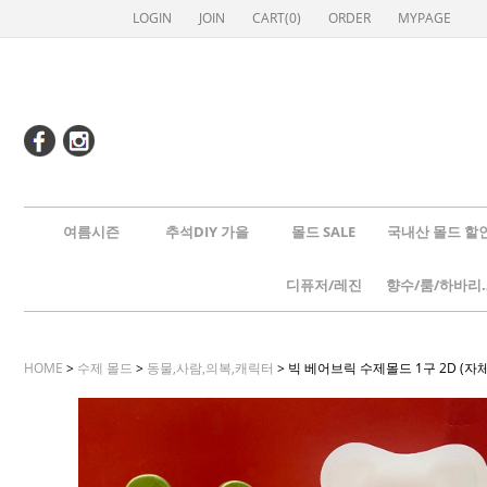
LOGIN
JOIN
CART(
0
)
ORDER
MYPAGE
여름시즌
추석DIY 가을
몰드 SALE
국내산 몰드 할
디퓨저/레진
향수/룸
HOME
>
수제 몰드
>
동물,사람,의복,캐릭터
> 빅 베어브릭 수제몰드 1구 2D (