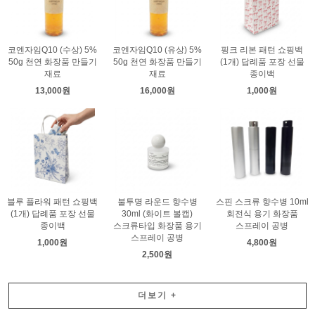
코엔자임Q10 (수상) 5%
코엔자임Q10 (유상) 5%
핑크 리본 패턴 쇼핑백
50g 천연 화장품 만들기
50g 천연 화장품 만들기
(1개) 답례품 포장 선물
재료
재료
종이백
13,000원
16,000원
1,000원
블루 플라워 패턴 쇼핑백
불투명 라운드 향수병
스핀 스크류 향수병 10ml
(1개) 답례품 포장 선물
30ml (화이트 볼캡)
회전식 용기 화장품
종이백
스크류타입 화장품 용기
스프레이 공병
스프레이 공병
1,000원
4,800원
2,500원
더보기
+