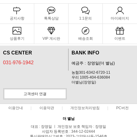
공지사항
톡톡상담
1:1문의
마이페이지
상품후기
VIP 게시판
배송조회
이벤트
CS CENTER
BANK INFO
031-976-1942
예금주 : 장영일(더 별님)
농협301-6342-6720-11
우리 1005-404-636084
더별님(장영일)
고객센터 연결
이용안내
이용약관
개인정보처리방침
PC버전
더 별님
대표 : 장영일 ㅣ 개인정보 보호 책임자 : 장영일
사업자 등록번호 : 344-12-02444
통신판매업신고번호 : 2023-고양일산동-1546호