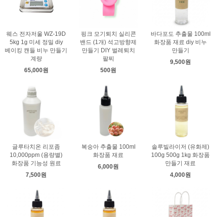
웨스 전자저울 WZ-19D
핑크 모기퇴치 실리콘
바다포도 추출물 100ml
5kg 1g 미세 정밀 diy
밴드 (1개) 석고방향제
화장품 재료 diy 비누
베이킹 캔들 비누 만들기
만들기 DIY 벌레퇴치
만들기
계량
팔찌
9,500원
65,000원
500원
글루타치온 리포좀
복숭아 추출물 100ml
솔루빌라이저 (유화제)
10,000ppm (용량별)
화장품 재료
100g 500g 1kg 화장품
화장품 기능성 원료
만들기 재료
6,000원
7,500원
4,000원