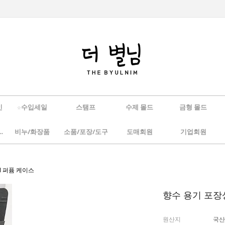
인
☆수입세일
스탬프
수제 몰드
금형 몰드
/하바리움
비누/화장품
소품/포장/도구
도매회원
기업회원
ml 퍼퓸 케이스
향수 용기 포장상
원산지
국산