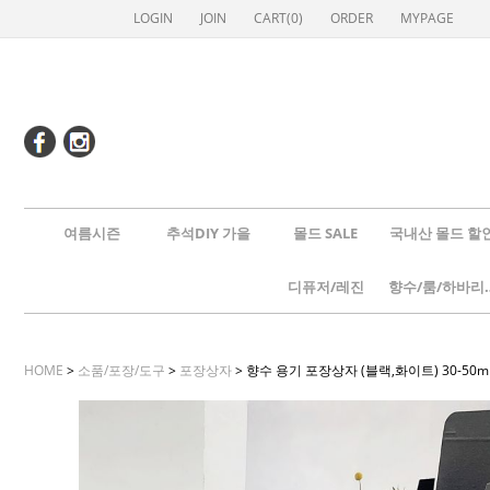
LOGIN
JOIN
CART(
0
)
ORDER
MYPAGE
여름시즌
추석DIY 가을
몰드 SALE
국내산 몰드 할
디퓨저/레진
향수/룸
HOME
>
소품/포장/도구
>
포장상자
> 향수 용기 포장상자 (블랙,화이트) 30-50