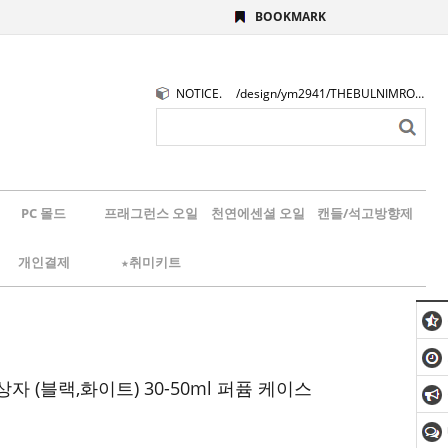
BOOKMARK
NOTICE.
/design/ym2941/THEBULNIMROGO.png
PC 몰드
프래그런스 오일
천연에센셜 오일
캔들/석고방향제
개인결제
★취미키트
자 (블랙,화이트) 30-50ml 퍼퓸 케이스