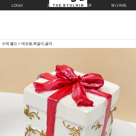
LOGIN
JOIN
ORDER
MYPAGE
수제 몰드
>
데코용,목걸이,글자