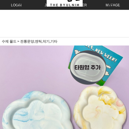
LOGIN
JOIN
ORDER
MYPAGE
수제 몰드
>
전통문양,엔틱,악기,기타