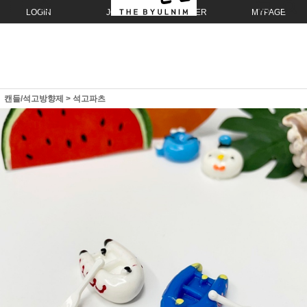
LOGIN
JOIN
ORDER
MYPAGE
캔들/석고방향제
>
석고파츠