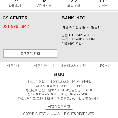
상품후기
VIP 게시판
배송조회
이벤트
CS CENTER
BANK INFO
031-976-1942
예금주 : 장영일(더 별님)
농협301-6342-6720-11
우리 1005-404-636084
더별님(장영일)
고객센터 연결
이용안내
이용약관
개인정보처리방침
PC버전
더 별님
대표 : 장영일 ㅣ 개인정보 보호 책임자 : 장영일
사업자 등록번호 : 344-12-02444
통신판매업신고번호 : 2023-고양일산동-1546호
전화 : 031-976-1942 ㅣ 팩스 : 02-2277-0677
주소 : 경기도 고양시 일산동구 고봉로770번길 178 (성석동)
사업자정보확인
COPYRIGHT(C)더 별님 ALL RIGHTS RESERVED.