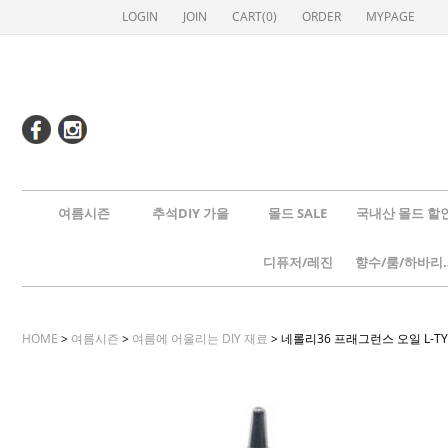
LOGIN
JOIN
CART(
0
)
ORDER
MYPAGE
여름시즌
추석DIY 가을
몰드 SALE
국내산 몰드 할
디퓨저/레진
향수/룸
HOME
>
여름시즌
>
여름에 어울리는 DIY 재료
> 네롤리36 프래그런스 오일 L-TYPE 