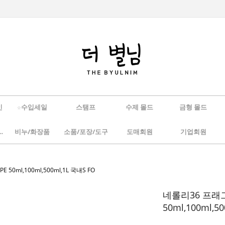
인
☆수입세일
스탬프
수제 몰드
금형 몰드
/하바리움
비누/화장품
소품/포장/도구
도매회원
기업회원
50ml,100ml,500ml,1L 국내S FO
네롤리36 프래그
50ml,100ml,5