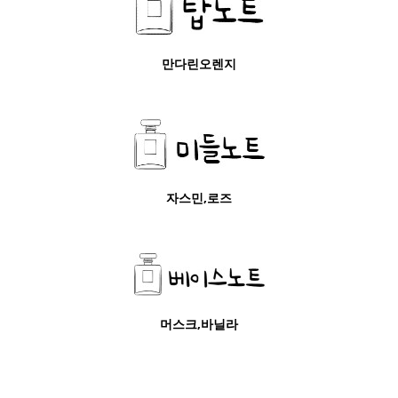
만다린오렌지
자스민,로즈
머스크,바닐라