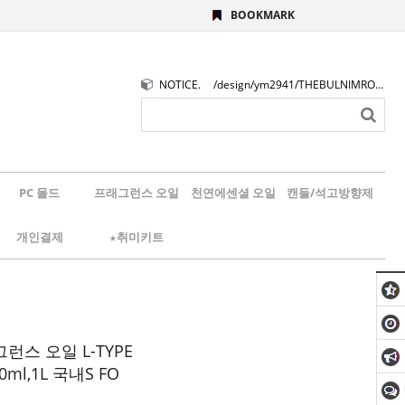
BOOKMARK
NOTICE.
/design/ym2941/THEBULNIMROGO.png
PC 몰드
프래그런스 오일
천연에센셜 오일
캔들/석고방향제
개인결제
★취미키트
런스 오일 L-TYPE
00ml,1L 국내S FO