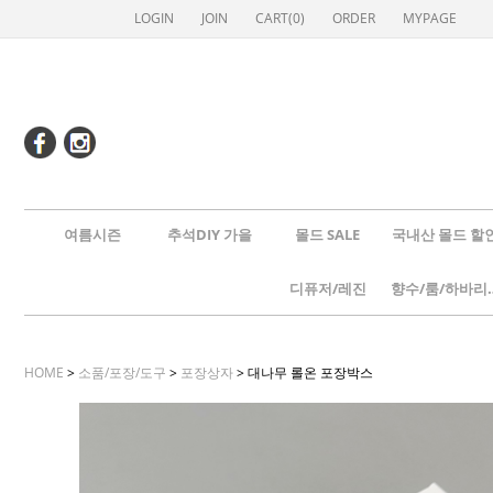
LOGIN
JOIN
CART(
0
)
ORDER
MYPAGE
여름시즌
추석DIY 가을
몰드 SALE
국내산 몰드 할
디퓨저/레진
향수/룸
HOME
>
소품/포장/도구
>
포장상자
> 대나무 롤온 포장박스