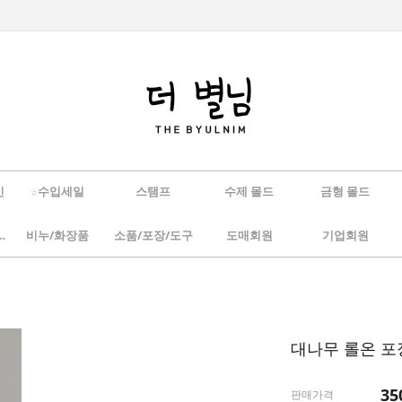
인
☆수입세일
스탬프
수제 몰드
금형 몰드
/하바리움
비누/화장품
소품/포장/도구
도매회원
기업회원
대나무 롤온 
35
판매가격