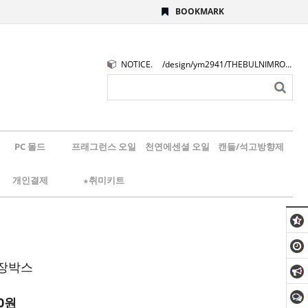
BOOKMARK
NOTICE.
/design/ym2941/THEBULNIMROGO.png
PC 몰드
프래그런스 오일
천연에센셜 오일
캔들/석고방향제
개인결제
★취미키트
포장박스
0
원