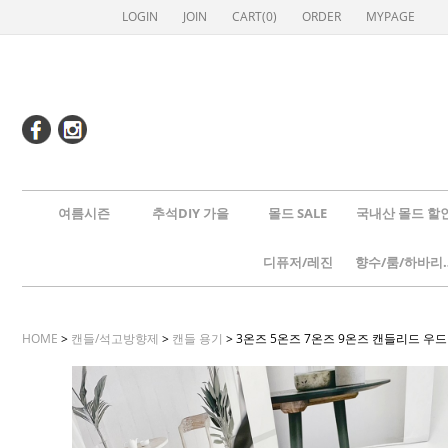
LOGIN
JOIN
CART(
0
)
ORDER
MYPAGE
여름시즌
추석DIY 가을
몰드 SALE
국내산 몰드 할
디퓨저/레진
향수/룸
HOME
>
캔들/석고방향제
>
캔들 용기
> 3온즈 5온즈 7온즈 9온즈 캔들리드 우드