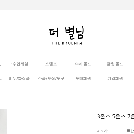
인
☆수입세일
스탬프
수제 몰드
금형 몰드
/하바리움
비누/화장품
소품/포장/도구
도매회원
기업회원
3온즈 5온즈 
제조사
국산