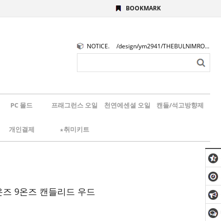
BOOKMARK
NOTICE.
/design/ym2941/THEBULNIMROGO.png
PC 몰드
프래그런스 오일
천연에센셜 오일
캔들/석고방향제
개인결제
★취미키트
7온즈 9온즈 캔들리드 우드