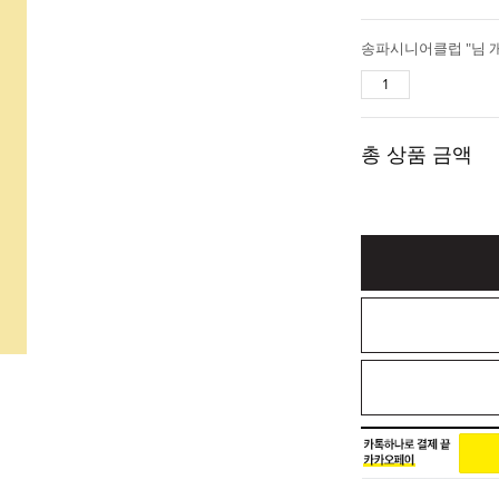
송파시니어클럽 "님 
총 상품 금액