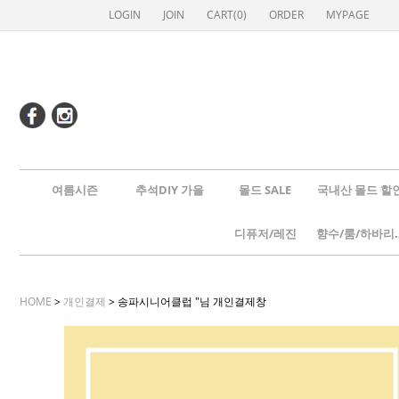
LOGIN
JOIN
CART(
0
)
ORDER
MYPAGE
여름시즌
추석DIY 가을
몰드 SALE
국내산 몰드 할
디퓨저/레진
향수/룸
HOME
>
개인결제
> 송파시니어클럽 "님 개인결제창