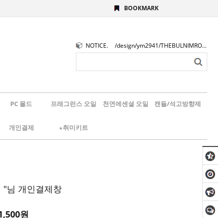
BOOKMARK
NOTICE.
/design/ym2941/THEBULNIMROGO.png
PC 몰드
프래그런스 오일
천연에센셜 오일
캔들/석고방향제
개인결제
★취미키트
 "님 개인결제창
1,500
원