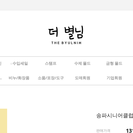
인
☆수입세일
스탬프
수제 몰드
금형 몰드
/하바리움
비누/화장품
소품/포장/도구
도매회원
기업회원
송파시니어클럽
13
판매가격