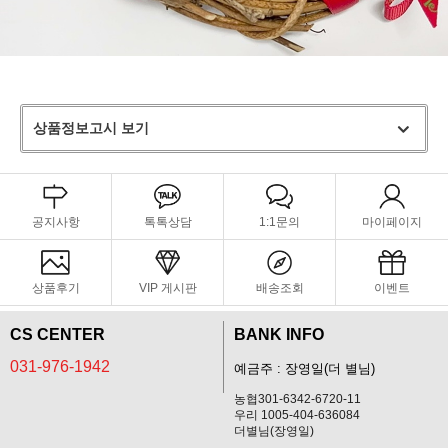
상품정보고시 보기
공지사항
톡톡상담
1:1문의
마이페이지
상품후기
VIP 게시판
배송조회
이벤트
CS CENTER
BANK INFO
031-976-1942
예금주 : 장영일(더 별님)
농협301-6342-6720-11
우리 1005-404-636084
더별님(장영일)