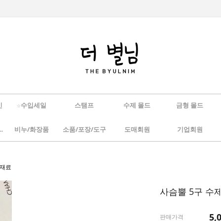
인
☆수입세일
스탬프
수제 몰드
금형 몰드
/하바리움
비누/화장품
소품/포장/도구
도매회원
기업회원
Y재료
사슴뿔 5구 수
5,
판매가격