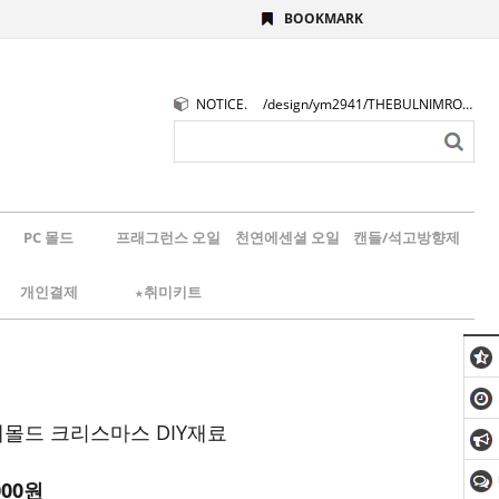
BOOKMARK
NOTICE.
/design/ym2941/THEBULNIMROGO.png
PC 몰드
프래그런스 오일
천연에센셜 오일
캔들/석고방향제
개인결제
★취미키트
제몰드 크리스마스 DIY재료
000
원