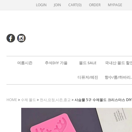
LOGIN
JOIN
CART(
0
)
ORDER
MYPAGE
여름시즌
추석DIY 가을
몰드 SALE
국내산 몰드 할
디퓨저/레진
향수/룸
HOME
>
수제 몰드
>
천사,요정,시즌,종교
> 사슴뿔 5구 수제몰드 크리스마스 DI