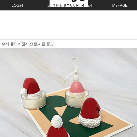
LOGIN
JOIN
ORDER
MYPAGE
수제 몰드
>
천사,요정,시즌,종교