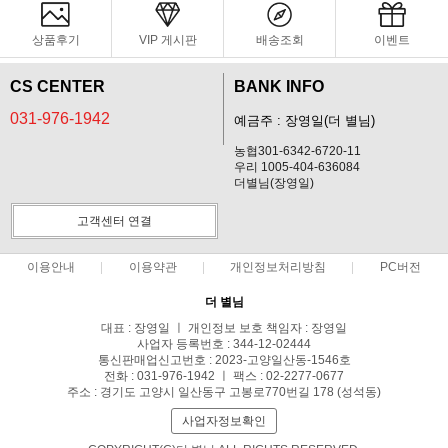
상품후기
VIP 게시판
배송조회
이벤트
CS CENTER
BANK INFO
031-976-1942
예금주 : 장영일(더 별님)
농협301-6342-6720-11
우리 1005-404-636084
더별님(장영일)
고객센터 연결
이용안내
이용약관
개인정보처리방침
PC버전
더 별님
대표 : 장영일 ㅣ 개인정보 보호 책임자 : 장영일
사업자 등록번호 : 344-12-02444
통신판매업신고번호 : 2023-고양일산동-1546호
전화 : 031-976-1942 ㅣ 팩스 : 02-2277-0677
주소 : 경기도 고양시 일산동구 고봉로770번길 178 (성석동)
사업자정보확인