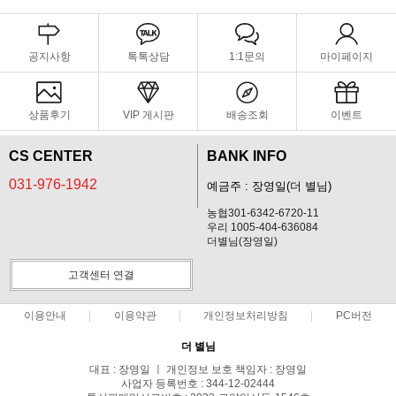
공지사항
톡톡상담
1:1문의
마이페이지
상품후기
VIP 게시판
배송조회
이벤트
CS CENTER
BANK INFO
031-976-1942
예금주 : 장영일(더 별님)
농협301-6342-6720-11
우리 1005-404-636084
더별님(장영일)
고객센터 연결
이용안내
이용약관
개인정보처리방침
PC버전
더 별님
대표 : 장영일 ㅣ 개인정보 보호 책임자 : 장영일
사업자 등록번호 : 344-12-02444