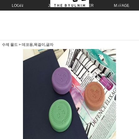
LOGIN
JOIN
ORDER
MYPAGE
수제 몰드
>
데코용,목걸이,글자