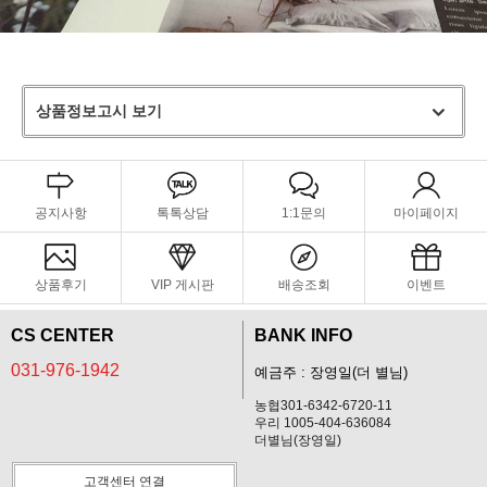
상품정보고시 보기
공지사항
톡톡상담
1:1문의
마이페이지
상품후기
VIP 게시판
배송조회
이벤트
CS CENTER
BANK INFO
031-976-1942
예금주 : 장영일(더 별님)
농협301-6342-6720-11
우리 1005-404-636084
더별님(장영일)
고객센터 연결