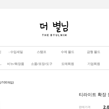
인
☆수입세일
스탬프
수제 몰드
금형 몰드
/하바리움
비누/화장품
소품/포장/도구
도매회원
기업회원
/100개입)
티라이트 확장 원
2,
판매가격