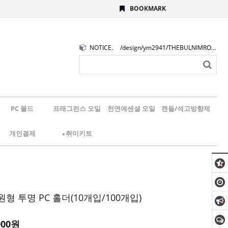
BOOKMARK
NOTICE.
/design/ym2941/THEBULNIMROGO.png
PC 몰드
프래그런스 오일
천연에센셜 오일
캔들/석고방향제
개인결제
★취미키트
형 투명 PC 홀더(10개입/100개입)
000원