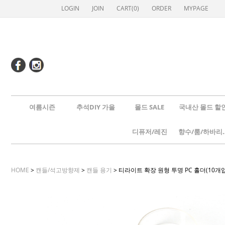
LOGIN
JOIN
CART(
0
)
ORDER
MYPAGE
여름시즌
추석DIY 가을
몰드 SALE
국내산 몰드 할
디퓨저/레진
향수/룸
HOME
>
캔들/석고방향제
>
캔들 용기
> 티라이트 확장 원형 투명 PC 홀더(10개입