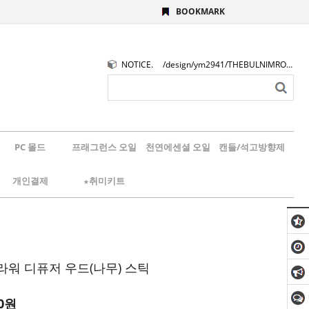
BOOKMARK
NOTICE.
/design/ym2941/THEBULNIMROGO.png
PC 몰드
프래그런스 오일
천연에센셜 오일
캔들/석고방향제
개인결제
★취미키트
라워 디퓨저 우드(나무) 스틱
0원