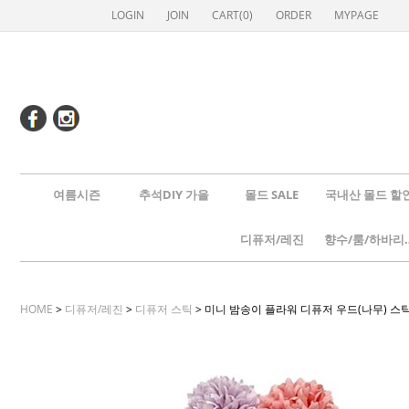
LOGIN
JOIN
CART(
0
)
ORDER
MYPAGE
여름시즌
추석DIY 가을
몰드 SALE
국내산 몰드 할
디퓨저/레진
향수/룸
HOME
>
디퓨저/레진
>
디퓨저 스틱
> 미니 밤송이 플라워 디퓨저 우드(나무) 스