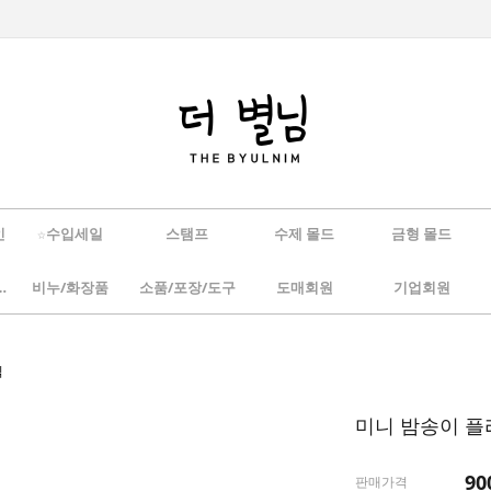
인
☆수입세일
스탬프
수제 몰드
금형 몰드
/하바리움
비누/화장품
소품/포장/도구
도매회원
기업회원
틱
미니 밤송이 플
90
판매가격