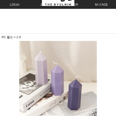
LOGIN
JOIN
ORDER
MYPAGE
PC 몰드
>
1구