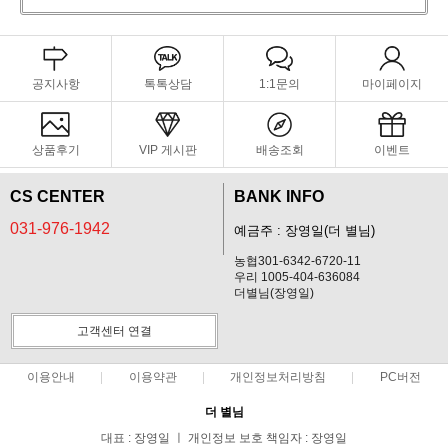
공지사항
톡톡상담
1:1문의
마이페이지
상품후기
VIP 게시판
배송조회
이벤트
CS CENTER
BANK INFO
031-976-1942
예금주 : 장영일(더 별님)
농협301-6342-6720-11
우리 1005-404-636084
더별님(장영일)
고객센터 연결
이용안내
이용약관
개인정보처리방침
PC버전
더 별님
대표 : 장영일 ㅣ 개인정보 보호 책임자 : 장영일