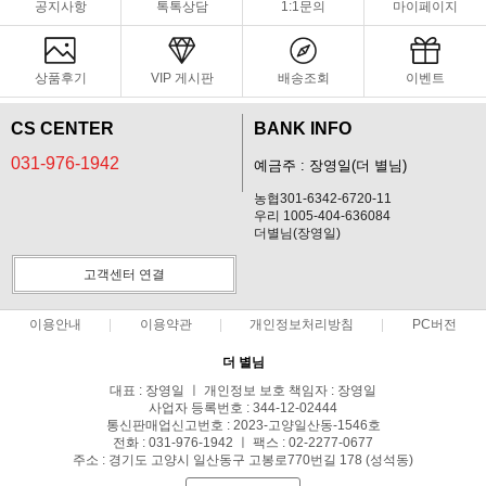
공지사항
톡톡상담
1:1문의
마이페이지
상품후기
VIP 게시판
배송조회
이벤트
CS CENTER
BANK INFO
031-976-1942
예금주 : 장영일(더 별님)
농협301-6342-6720-11
우리 1005-404-636084
더별님(장영일)
고객센터 연결
이용안내
이용약관
개인정보처리방침
PC버전
더 별님
대표 : 장영일 ㅣ 개인정보 보호 책임자 : 장영일
사업자 등록번호 : 344-12-02444
통신판매업신고번호 : 2023-고양일산동-1546호
전화 : 031-976-1942 ㅣ 팩스 : 02-2277-0677
주소 : 경기도 고양시 일산동구 고봉로770번길 178 (성석동)