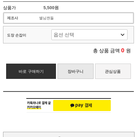
상품가
5,500원
제조사
별님캔들
도장 손잡이
0
총 상품 금액
원
바로 구매하기
장바구니
관심상품