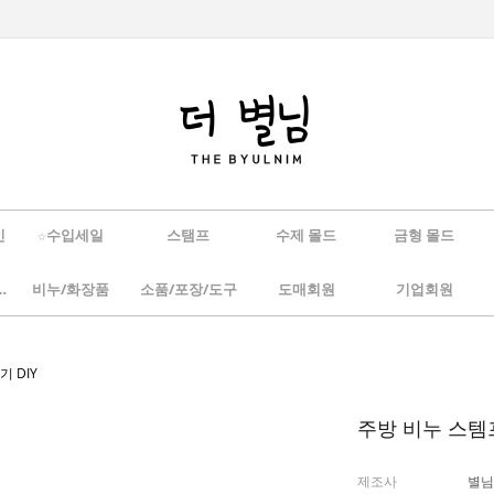
인
☆수입세일
스탬프
수제 몰드
금형 몰드
/하바리움
비누/화장품
소품/포장/도구
도매회원
기업회원
 DIY
주방 비누 스템프
제조사
별님