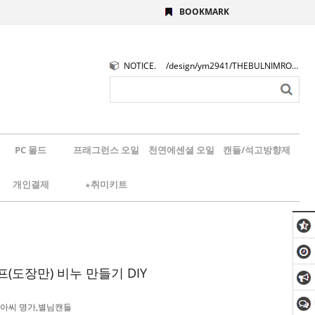
BOOKMARK
NOTICE.
/design/ym2941/THEBULNIMROGO.png
PC 몰드
프래그런스 오일
천연에센셜 오일
캔들/석고방향제
개인결제
★취미키트
(도장만) 비누 만들기 DIY
아씨 명가,별님캔들