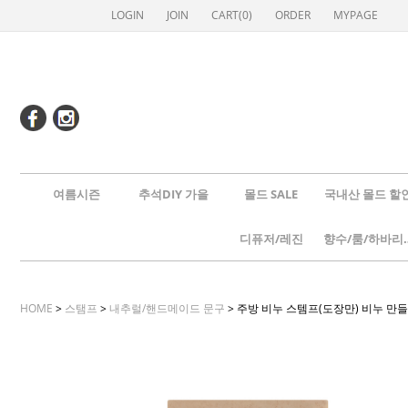
LOGIN
JOIN
CART(
0
)
ORDER
MYPAGE
여름시즌
추석DIY 가을
몰드 SALE
국내산 몰드 할
디퓨저/레진
향수/룸
HOME
>
스탬프
>
내추럴/핸드메이드 문구
> 주방 비누 스템프(도장만) 비누 만들기