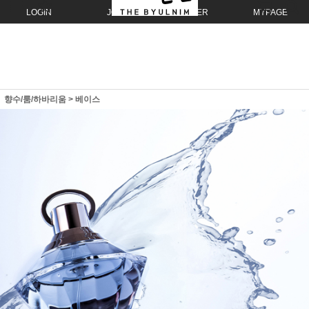
LOGIN
JOIN
ORDER
MYPAGE
향수/룸/하바리움
>
베이스