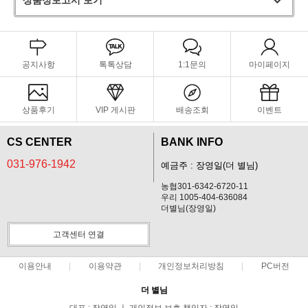
상품정보고시 보기
공지사항
톡톡상담
1:1문의
마이페이지
상품후기
VIP 게시판
배송조회
이벤트
CS CENTER
BANK INFO
031-976-1942
예금주 : 장영일(더 별님)
농협301-6342-6720-11
우리 1005-404-636084
더별님(장영일)
고객센터 연결
이용안내
이용약관
개인정보처리방침
PC버전
더 별님