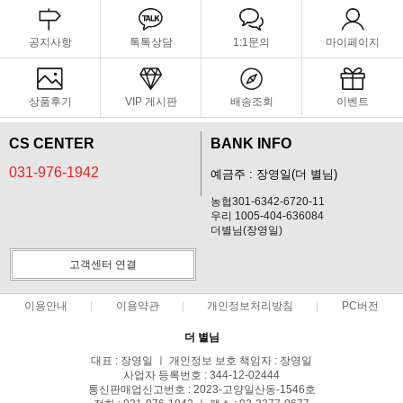
공지사항
톡톡상담
1:1문의
마이페이지
상품후기
VIP 게시판
배송조회
이벤트
CS CENTER
BANK INFO
031-976-1942
예금주 : 장영일(더 별님)
농협301-6342-6720-11
우리 1005-404-636084
더별님(장영일)
고객센터 연결
이용안내
이용약관
개인정보처리방침
PC버전
더 별님
대표 : 장영일 ㅣ 개인정보 보호 책임자 : 장영일
사업자 등록번호 : 344-12-02444
통신판매업신고번호 : 2023-고양일산동-1546호