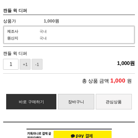
캔들 윅 디퍼
상품가
1,000
원
제조사
국내
원산지
국내
캔들 윅 디퍼
1,000
원
+1
-1
1,000
총 상품 금액
원
바로 구매하기
장바구니
관심상품