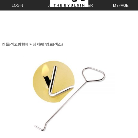
LOGIN
JOIN
ORDER
MYPAGE
캔들/석고방향제
>
심지/탭/염료(색소)