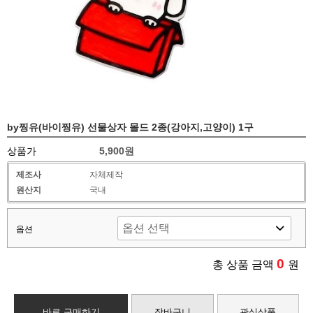
by찡유(바이찡유) 선물상자 몰드 2종(강아지,고양이) 1구
상품가
5,900원
제조사
자체제작
원산지
국내
옵션
0
총 상품 금액
원
바로 구매하기
장바구니
관심상품