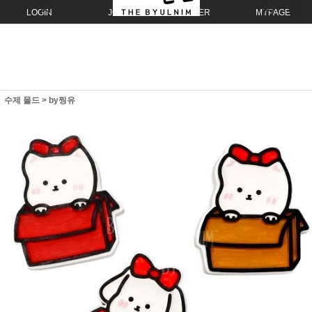
LOGIN
JOIN
ORDER
MYPAGE
수제 몰드
>
by찡유