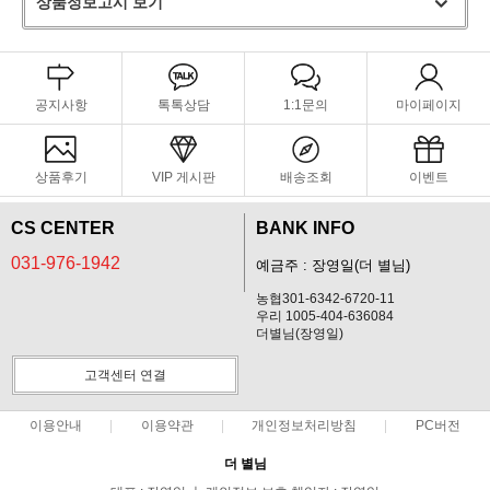
상품정보고시 보기
공지사항
톡톡상담
1:1문의
마이페이지
상품후기
VIP 게시판
배송조회
이벤트
CS CENTER
BANK INFO
031-976-1942
예금주 : 장영일(더 별님)
농협301-6342-6720-11
우리 1005-404-636084
더별님(장영일)
고객센터 연결
이용안내
이용약관
개인정보처리방침
PC버전
더 별님