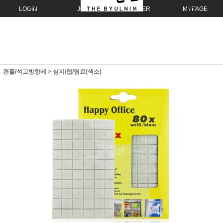
LOGIN
JOIN
ORDER
MYPAGE
캔들/석고방향제
>
심지/탭/염료(색소)