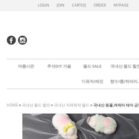
LOGIN
JOIN
CART(
0
)
ORDER
MYPAGE
여름시즌
추석DIY 가을
몰드 SALE
국내산 몰드 할
디퓨저/레진
향수/룸
HOME
>
국내산 몰드 할인
>
국내산 자체제작 몰드
> 국내산 동물,캐릭터 테마 금형