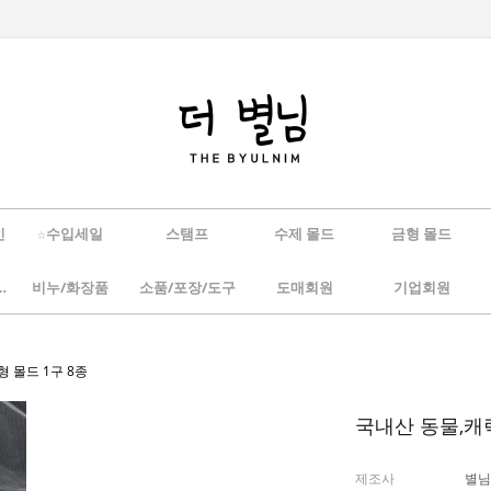
인
☆수입세일
스탬프
수제 몰드
금형 몰드
/하바리움
비누/화장품
소품/포장/도구
도매회원
기업회원
 몰드 1구 8종
국내산 동물,캐릭
제조사
별님