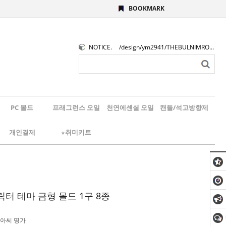
BOOKMARK
NOTICE.
/design/ym2941/THEBULNIMROGO.png
PC 몰드
프래그런스 오일
천연에센셜 오일
캔들/석고방향제
개인결제
★취미키트
터 테마 금형 몰드 1구 8종
아씨 명가