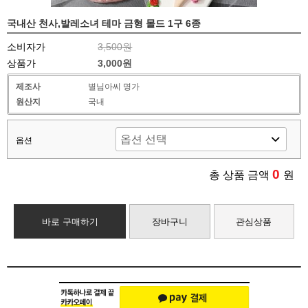
국내산 천사,발레소녀 테마 금형 몰드 1구 6종
소비자가
3,500원
상품가
3,000원
제조사
별님아씨 명가
원산지
국내
옵션
0
총 상품 금액
원
바로 구매하기
장바구니
관심상품