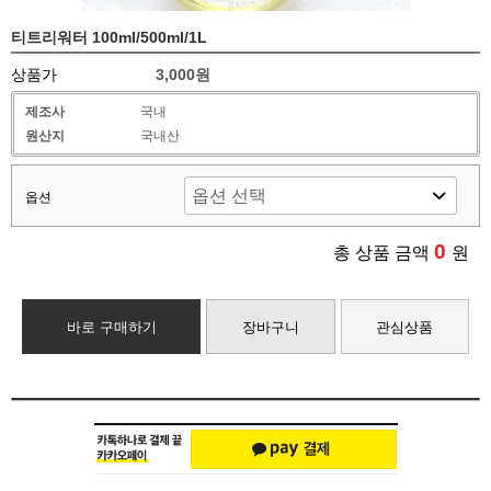
티트리워터 100ml/500ml/1L
상품가
3,000원
제조사
국내
원산지
국내산
옵션
0
총 상품 금액
원
바로 구매하기
장바구니
관심상품