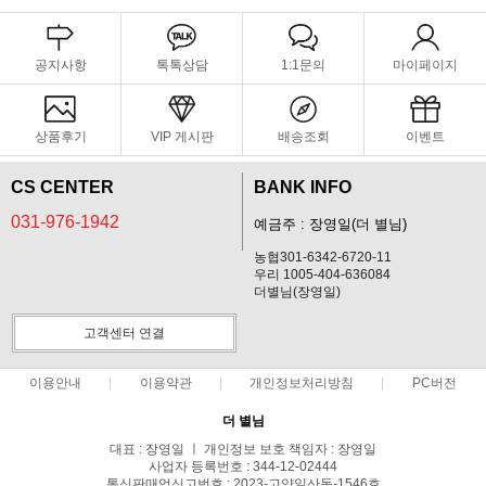
공지사항
톡톡상담
1:1문의
마이페이지
상품후기
VIP 게시판
배송조회
이벤트
CS CENTER
BANK INFO
031-976-1942
예금주 : 장영일(더 별님)
농협301-6342-6720-11
우리 1005-404-636084
더별님(장영일)
고객센터 연결
이용안내
이용약관
개인정보처리방침
PC버전
더 별님
대표 : 장영일 ㅣ 개인정보 보호 책임자 : 장영일
사업자 등록번호 : 344-12-02444
통신판매업신고번호 : 2023-고양일산동-1546호