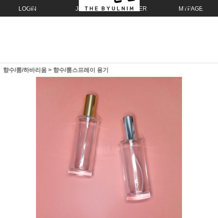
LOGIN
JOIN
ORDER
MYPAGE
향수/룸/하바리움
>
향수/룸스프레이 용기