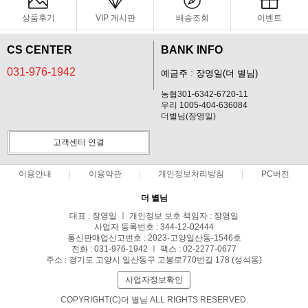
상품후기
VIP 게시판
배송조회
이벤트
CS CENTER
BANK INFO
031-976-1942
예금주 : 장영일(더 별님)
농협301-6342-6720-11
우리 1005-404-636084
더별님(장영일)
고객센터 연결
이용안내
이용약관
개인정보처리방침
PC버전
더 별님
대표 : 장영일 ㅣ 개인정보 보호 책임자 : 장영일
사업자 등록번호 : 344-12-02444
통신판매업신고번호 : 2023-고양일산동-1546호
전화 : 031-976-1942 ㅣ 팩스 : 02-2277-0677
주소 : 경기도 고양시 일산동구 고봉로770번길 178 (성석동)
사업자정보확인
COPYRIGHT(C)더 별님 ALL RIGHTS RESERVED.