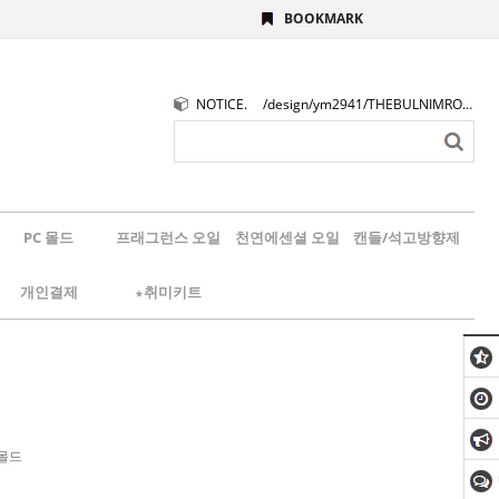
BOOKMARK
NOTICE.
/design/ym2941/THEBULNIMROGO.png
PC 몰드
프래그런스 오일
천연에센셜 오일
캔들/석고방향제
개인결제
★취미키트
 몰드