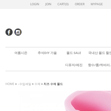
LOGIN
JOIN
CART(
0
)
ORDER
MYPAGE
여름시즌
추석DIY 가을
몰드 SALE
국내산 몰드 할
디퓨저/레진
향수/룸
HOME
>
☆수입세일
>
수제
> 치즈 수제 몰드