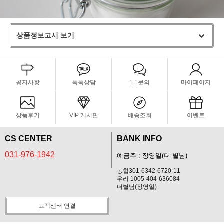
상품정보고시 보기
공지사항
톡톡상담
1:1문의
마이페이지
상품후기
VIP 게시판
배송조회
이벤트
CS CENTER
BANK INFO
031-976-1942
예금주 : 장영일(더 별님)
농협301-6342-6720-11
우리 1005-404-636084
더별님(장영일)
고객센터 연결