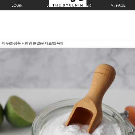
LOGIN
JOIN
ORDER
MYPAGE
비누/화장품
>
천연 분말/원재료/입욕제