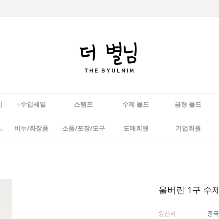
인
☆수입세일
스탬프
수제 몰드
금형 몰드
/하바리움
비누/화장품
소품/포장/도구
도매회원
기업회원
울버린 1구 수
원산지
중국