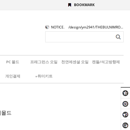
BOOKMARK
NOTICE.
/design/ym2941/THEBULNIMROGO.png
PC 몰드
프래그런스 오일
천연에센셜 오일
캔들/석고방향제
개인결제
★취미키트
제몰드