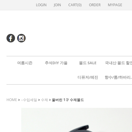
LOGIN
JOIN
CART(
0
)
ORDER
MYPAGE
여름시즌
추석DIY 가을
몰드 SALE
국내산 몰드 할
디퓨저/레진
향수/룸
HOME
>
☆수입세일
>
수제
> 울버린 1구 수제몰드