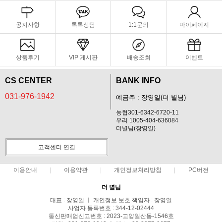
공지사항
톡톡상담
1:1문의
마이페이지
상품후기
VIP 게시판
배송조회
이벤트
CS CENTER
BANK INFO
031-976-1942
예금주 : 장영일(더 별님)
농협301-6342-6720-11
우리 1005-404-636084
더별님(장영일)
고객센터 연결
이용안내
이용약관
개인정보처리방침
PC버전
더 별님
대표 : 장영일 ㅣ 개인정보 보호 책임자 : 장영일
사업자 등록번호 : 344-12-02444
통신판매업신고번호 : 2023-고양일산동-1546호