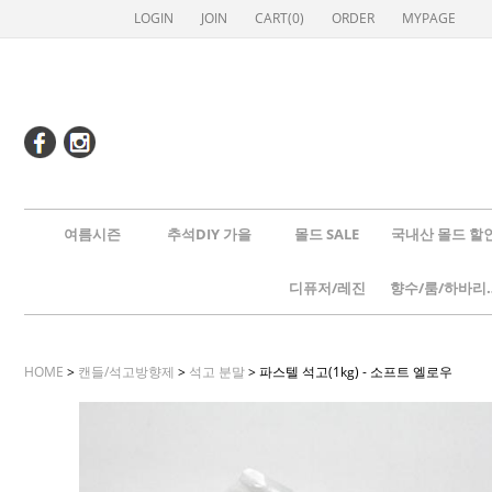
LOGIN
JOIN
CART(
0
)
ORDER
MYPAGE
여름시즌
추석DIY 가을
몰드 SALE
국내산 몰드 할
디퓨저/레진
향수/룸
HOME
>
캔들/석고방향제
>
석고 분말
> 파스텔 석고(1kg) - 소프트 엘로우