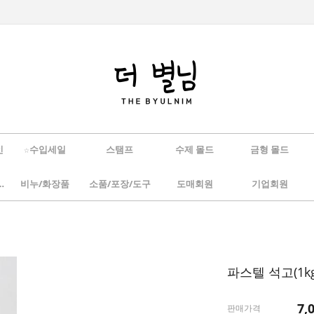
인
☆수입세일
스탬프
수제 몰드
금형 몰드
/하바리움
비누/화장품
소품/포장/도구
도매회원
기업회원
파스텔 석고(1k
7,
판매가격