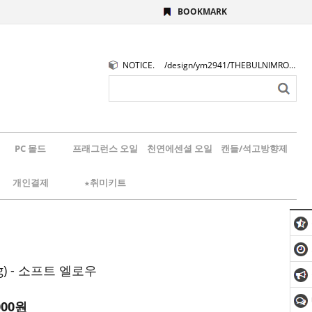
BOOKMARK
NOTICE.
/design/ym2941/THEBULNIMROGO.png
PC 몰드
프래그런스 오일
천연에센셜 오일
캔들/석고방향제
개인결제
★취미키트
g) - 소프트 엘로우
000
원