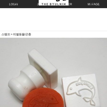
LOGIN
JOIN
ORDER
MYPAGE
스탬프
>
띠별동물/곤충