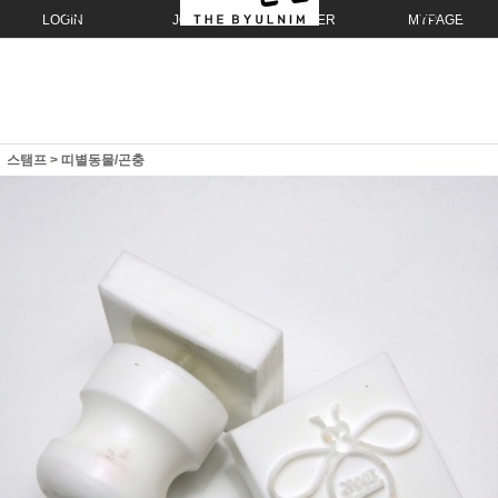
LOGIN
JOIN
ORDER
MYPAGE
스탬프
>
띠별동물/곤충